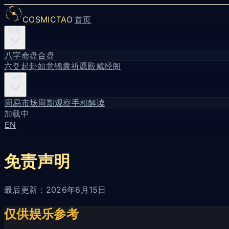
COSMICTAO
首页
排盘
八字命盘
合盘
六爻起卦
如意锦囊
祈愿殿
藏经阁
Labs
周易市场周期观察
手相解读
加载中
EN
免责声明
最后更新：2026年6月15日
仅供娱乐参考