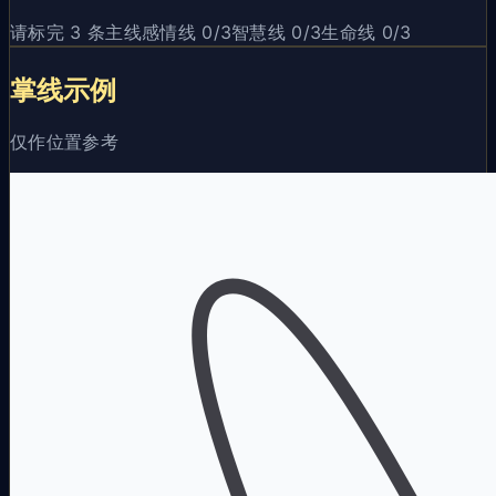
请标完 3 条主线
感情线
0
/3
智慧线
0
/3
生命线
0
/3
掌线示例
仅作位置参考