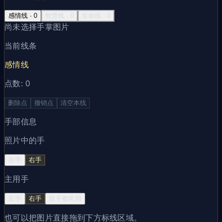
感情线
·
0
智慧线
·
0
生命线
·
0
尚未选择手掌图片
当前线条
感情线
点数
:
0
删除点
撤销点
清空本线
手部信息
照片中的手
左手
右手
主用手
左手
右手
双手都常用
也可以把图片直接拖到下方标线区域。