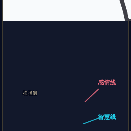
感情线
拇指侧
智慧线