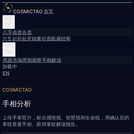
COSMICTAO
首页
排盘
八字命盘
合盘
六爻起卦
如意锦囊
祈愿殿
藏经阁
Labs
周易市场周期观察
手相解读
加载中
EN
COSMICTAO
手相分析
上传手掌照片，标出感情线、智慧线和生命线，用确认后的
掌线查看手相、获得掌纹解读报告。