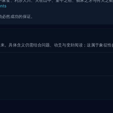
不家食、利涉大川、天在山中、童牛之牿、豶豕之牙与何天之
ents
动必然成功的保证。
起来。具体含义仍需结合问题、动爻与变卦阅读；这属于象征性