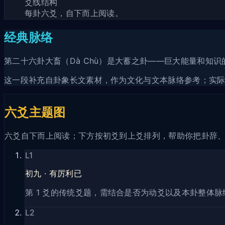
爻线结构
每卦六爻，自下而上阅读。
经典脉络
第二十六卦大畜（Dà Chù）是大蓄之卦——巨大能量和知
这一段补充自卦象长文素材，作为文化与文本脉络参考；实
六爻主题图
六爻自下而上阅读；下方按初爻到上爻排列，帮助你把卦辞
L
1
初九
·
有厉利已
第 1 爻的传统爻题，需结合是否为动爻以及本卦整体脉
L
2