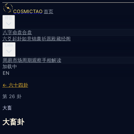
COSMICTAO
首页
排盘
八字命盘
合盘
六爻起卦
如意锦囊
祈愿殿
藏经阁
Labs
周易市场周期观察
手相解读
加载中
EN
← 六十四卦
第 26 卦
大畜
大畜卦