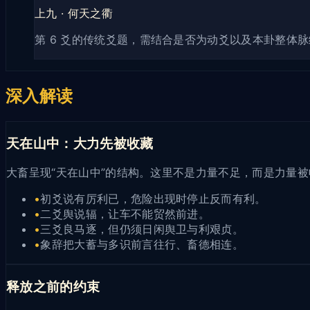
上九
·
何天之衢
第 6 爻的传统爻题，需结合是否为动爻以及本卦整体
深入解读
天在山中：大力先被收藏
大畜呈现“天在山中”的结构。这里不是力量不足，而是力量
•
初爻说有厉利已，危险出现时停止反而有利。
•
二爻舆说辐，让车不能贸然前进。
•
三爻良马逐，但仍须日闲舆卫与利艰贞。
•
象辞把大蓄与多识前言往行、畜德相连。
释放之前的约束