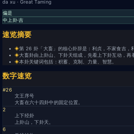
da xu · Great Taming
偏是
中上卦·吉
速览摘要
◈
第 26 卦「大畜」的核心卦辞是：利贞，不家食吉，
◈
大畜卦由上卦山、下卦天组成，先看上下卦互动，再
◈
本卦关键词包括：积蓄、克制、力量、智慧。
数字速览
#26
文王序号
大畜在六十四卦中的固定位置。
2
上下经卦
上卦山，下卦天。
6