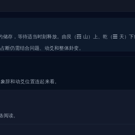
识的储存，等待适当时刻释放。由艮（☶ 山）上、乾（☰ 天）
际占断仍需结合问题、动爻和整体卦变。
、象辞和动爻位置连起来看。
络阅读。