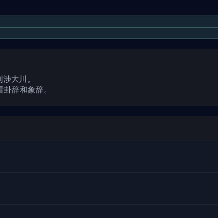
利涉大川。
看卦辞和象辞。