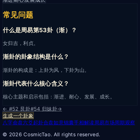
常见问题
什么是周易第53卦（渐）？
女归吉，利贞。
渐卦的卦象结构是什么？
渐卦的构成是：上卦为风，下卦为山。
渐卦代表什么核心含义？
核心主题和启示包括：渐进、耐心、发展、成长。
← #
52
艮卦
#
54
归妹卦
→
生成一个卦象
八字命盘
六爻起卦
合盘
如意锦囊
手相解读
周易市场周期观察
© 2026 CosmicTao. All rights reserved.