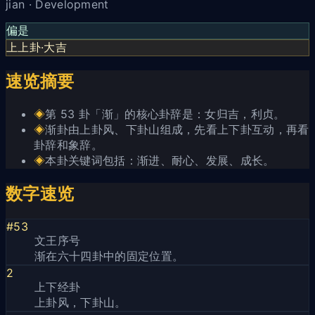
jian · Development
偏是
上上卦·大吉
速览摘要
◈
第 53 卦「渐」的核心卦辞是：女归吉，利贞。
◈
渐卦由上卦风、下卦山组成，先看上下卦互动，再看
卦辞和象辞。
◈
本卦关键词包括：渐进、耐心、发展、成长。
数字速览
#53
文王序号
渐在六十四卦中的固定位置。
2
上下经卦
上卦风，下卦山。