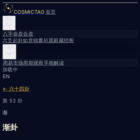
COSMICTAO
首页
排盘
八字命盘
合盘
六爻起卦
如意锦囊
祈愿殿
藏经阁
Labs
周易市场周期观察
手相解读
加载中
EN
← 六十四卦
第 53 卦
渐
渐卦