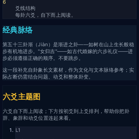
6
爻线结构
每卦六爻，自下而上阅读。
经典脉络
第五十三卦渐（Jiàn）是渐进之卦——如树在山上生长般稳
步有机地进步。"女归吉"——如古代婚嫁的六步礼仪——进
步必须遵循正确的顺序。不要跳步。
这一段补充自卦象长文素材，作为文化与文本脉络参考；实
际占断仍需结合问题、动爻和整体卦变。
六爻主题图
六爻自下而上阅读；下方按初爻到上爻排列，帮助你把卦
辞、象辞和动爻位置连起来看。
L
1