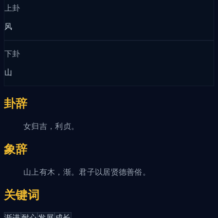
上卦
风
下卦
山
卦辞
女归吉，利贞。
象辞
山上有木，渐。君子以居贤德善俗。
关键词
渐进
耐心
发展
成长