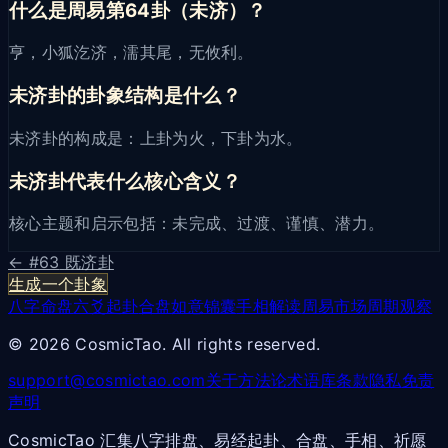
什么是周易第64卦（未济）？
亨，小狐汔济，濡其尾，无攸利。
未济卦的卦象结构是什么？
未济卦的构成是：上卦为火，下卦为水。
未济卦代表什么核心含义？
核心主题和启示包括：未完成、过渡、谨慎、潜力。
← #
63
既济卦
生成一个卦象
八字命盘
六爻起卦
合盘
如意锦囊
手相解读
周易市场周期观察
© 2026 CosmicTao. All rights reserved.
support@cosmictao.com
关于
方法论
术语库
条款
隐私
免责
声明
CosmicTao 汇集八字排盘、易经起卦、合盘、手相、祈愿