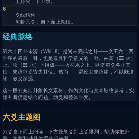
上卦火，下卦水。
6
爻线结构
每卦六爻，自下而上阅读。
经典脉络
第六十四卦未济（Wèi Jì）是尚未完成之卦——文王六十四
卦序的最后一卦，也是最具哲学意义的一卦。由离（☲ 火）
上、坎（☵ 水）下组成——火在水之上。既济每爻各正其
位，未济每爻皆失其位。然而——易经以未济终，不以既济
终，教义深远。
这一段补充自卦象长文素材，作为文化与文本脉络参考；实
际占断仍需结合问题、动爻和整体卦变。
六爻主题图
六爻自下而上阅读；下方按初爻到上爻排列，帮助你把卦
辞、象辞和动爻位置连起来看。